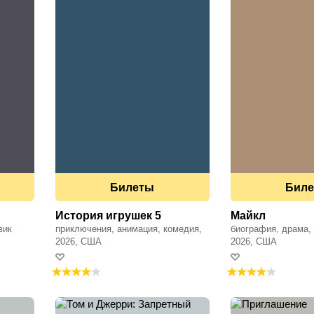
Билеты
Бил
История игрушек 5
Майкл
вик
приключения, анимация, комедия,
биография, драма,
фэнтези, семейный, драма
исторический
2026, США
2026, США