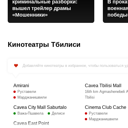
криминальные разборки:
В прока
вышел трейлер драмы
военна
«Мошенники»
победы
Кинотеатры Тбилиси
Добавляйте кинотеатры в избранное, чтобы пользоваться 
Amirani
Cavea Tbilisi Mall
Руставели
16th km Agmashenebeli 
Марджанишвили
Tbilisi
Cavea City Mall Saburtalo
Cinema Club Cache
Важа-Пшавела
Делиси
Руставели
Марджанишвили
Cavea East Point