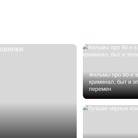
Муви Тайм
р-н Ваке, пр. Чавчавадзе, 44
Одеон
, 64
р-н Глдани, ул. Хизанишвили, 29
Все кинотеатры
Фильмы про 90-е в
криминал, быт и э
перемен