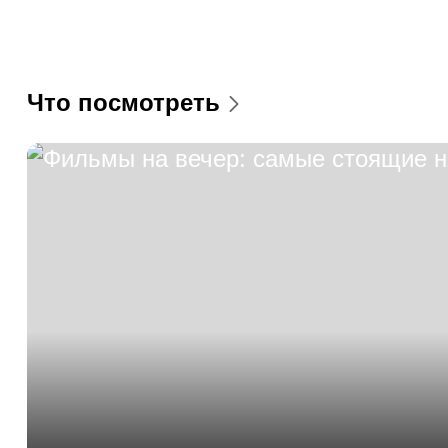
Cinema Sakartvelo
2 AleKsandre Tvalchrelidze St,
Tbilisi
Дидубе
Гоциридзе
Cavea Galleria
Дом кино
Площадь Свободы
ул. Закария Палиашвили
Что посмотреть