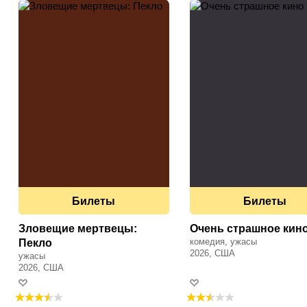
Билеты
Билеты
Зловещие мертвецы:
Очень страшное кино
комедия, ужасы
Пекло
2026, США
ужасы
2026, США