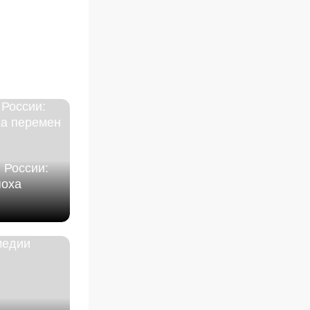
 России:
поха