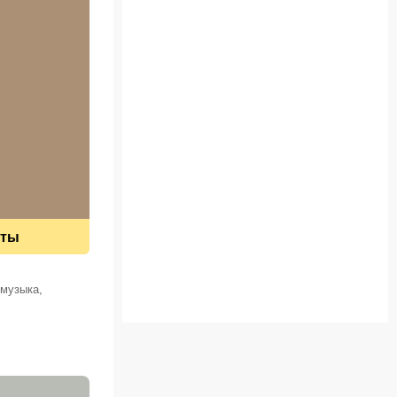
еты
 музыка,