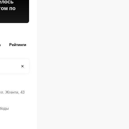
елось
том по
а
Рейтинги
ул. Жгенти, 43
боды