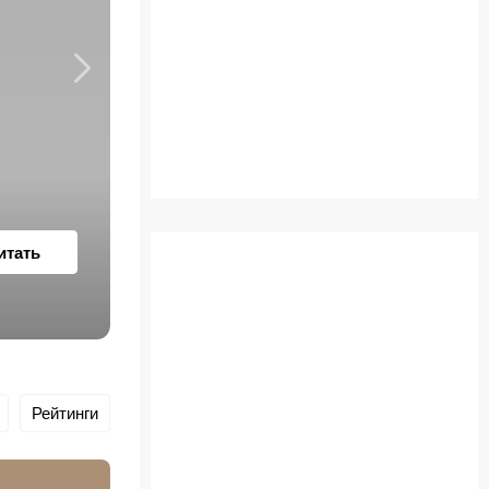
«Человек-паук: Новый де
итать
Рейтинги