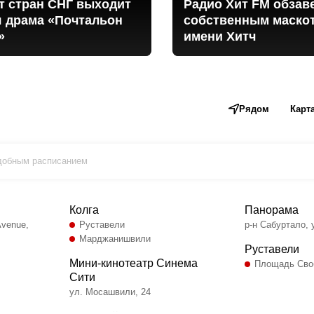
т стран СНГ выходит
Радио Хит FM обзав
я драма «Почтальон
собственным маско
»
имени Хитч
Рядом
Карт
удобным расписанием
Колга
Панорама
Avenue,
Руставели
р-н Сабуртало, 
Марджанишвили
Руставели
Мини-кинотеатр Синема
Площадь Сво
Сити
ул. Мосашвили, 24