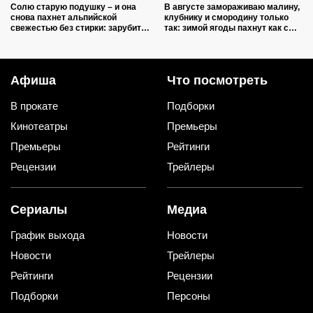
Солю старую подушку – и она
В августе замораживаю малину,
снова пахнет альпийской
клубнику и смородину только
свежестью без стирки: зарубите
так: зимой ягоды пахнут как с
на носу простую хитрость от
грядки и не растекаются в кашу
желтых пятен
Афиша
Что посмотреть
В прокате
Подборки
Кинотеатры
Премьеры
Премьеры
Рейтинги
Рецензии
Трейлеры
Сериалы
Медиа
График выхода
Новости
Новости
Трейлеры
Рейтинги
Рецензии
Подборки
Персоны