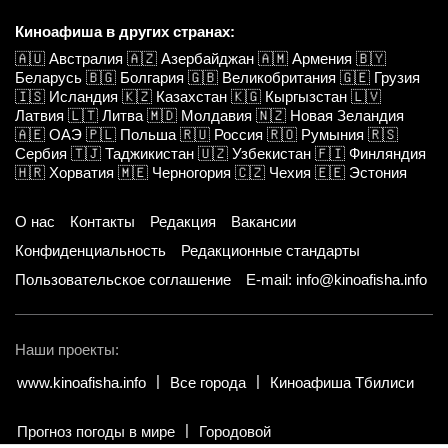
Киноафиша в других странах:
🇦🇺
Австралия
🇦🇿
Азербайджан
🇦🇲
Армения
🇧🇾
Беларусь
🇧🇬
Болгария
🇬🇧
Великобритания
🇬🇪
Грузия
🇮🇸
Исландия
🇰🇿
Казахстан
🇰🇬
Кыргызстан
🇱🇻
Латвия
🇱🇹
Литва
🇲🇩
Молдавия
🇳🇿
Новая Зеландия
🇦🇪
ОАЭ
🇵🇱
Польша
🇷🇺
Россия
🇷🇴
Румыния
🇷🇸
Сербия
🇹🇯
Таджикистан
🇺🇿
Узбекистан
🇫🇮
Финляндия
🇭🇷
Хорватия
🇲🇪
Черногория
🇨🇿
Чехия
🇪🇪
Эстония
О нас
Контакты
Редакция
Вакансии
Конфиденциальность
Редакционные стандарты
Пользовательское соглашение
E-mail: info@kinoafisha.info
Наши проекты:
www.kinoafisha.info
Все города
Киноафиша Тбилиси
Прогноз погоды в мире
Городовой