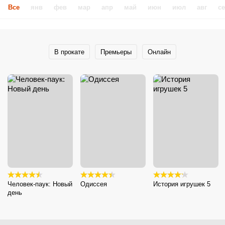
Все
янв
фев
мар
апр
май
июн
июл
авг
с
В прокате
Премьеры
Онлайн
Человек-паук: Новый
Одиссея
История игрушек 5
день