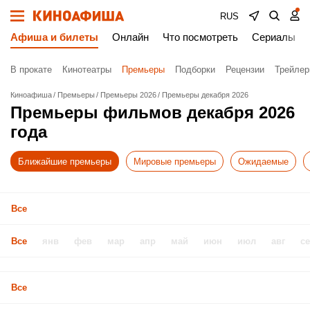
RUS
Афиша и билеты
Онлайн
Что посмотреть
Сериалы
В прокате
Кинотеатры
Премьеры
Подборки
Рецензии
Трейле
Киноафиша
Премьеры
Премьеры 2026
Премьеры декабря 2026
Премьеры фильмов декабря 2026
года
Ближайшие премьеры
Мировые премьеры
Ожидаемые
Все
Все
янв
фев
мар
апр
май
июн
июл
авг
с
Все