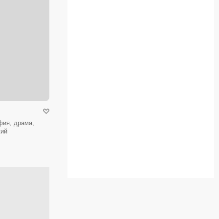
фия, драма,
кий