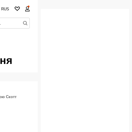
RUS
дня
рю Скотт