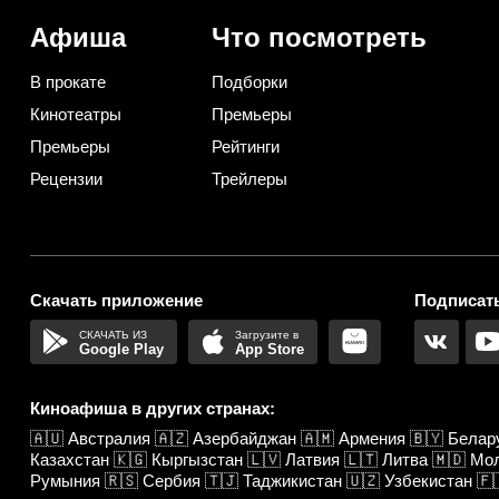
практичную)
Афиша
Что посмотреть
В прокате
Подборки
Кинотеатры
Премьеры
Премьеры
Рейтинги
Рецензии
Трейлеры
Скачать приложение
Подписать
Google Play
App Store
Киноафиша в других странах:
🇦🇺
Австралия
🇦🇿
Азербайджан
🇦🇲
Армения
🇧🇾
Белар
Казахстан
🇰🇬
Кыргызстан
🇱🇻
Латвия
🇱🇹
Литва
🇲🇩
Мо
Румыния
🇷🇸
Сербия
🇹🇯
Таджикистан
🇺🇿
Узбекистан
🇫