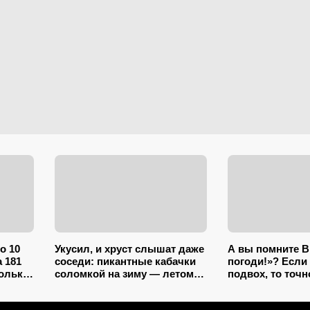
по 10
Укусил, и хруст слышат даже
А вы помните В
 181
соседи: пикантные кабачки
погоди!»? Если
только
соломкой на зиму — летом
подвох, то точн
ла еще
закатываю только так
5/5 вопросов эт
ний