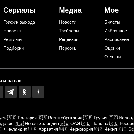
Сериалы
Медиа
Мое
График выхода
Новости
Билеты
Новости
Трейлеры
Избранное
Рейтинги
Рецензии
Расписание
Подборки
Персоны
Оценки
Отзывы
ся на нас
усь
🇧🇬
Болгария
🇬🇧
Великобритания
🇬🇪
Грузия
🇮🇸
Ислан
лдавия
🇳🇿
Новая Зеландия
🇦🇪
ОАЭ
🇵🇱
Польша
🇷🇺
Росси
🇮
Финляндия
🇭🇷
Хорватия
🇲🇪
Черногория
🇨🇿
Чехия
🇪🇪
Эс