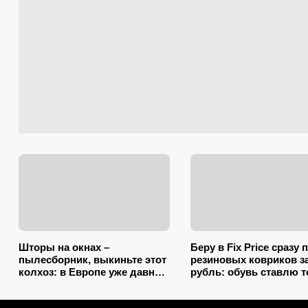
Шторы на окнах –
Беру в Fix Price сразу 
пылесборник, выкиньте этот
резиновых ковриков за
колхоз: в Европе уже давно
рубль: обувь ставлю 
нашли 2 копеечных
на один из них — наш
альтернативы (и 1 –
7 необычных примене