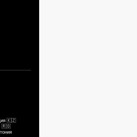
легче
дия
🇰🇿
я
🇷🇴
тония