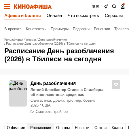
RUS
Афиша и билеты
Онлайн
Что посмотреть
Сериалы
В прокате
Кинотеатры
Премьеры
Подборки
Рецензии
Трейле
Киноафиша
Фильмы
День разоблачения
Расписание День разоблачения (2026) в Тбилиси на сегодня
Расписание День разоблачения
(2026) в Тбилиси на сегодня
День разоблачения
Летний блокбастер Стивена Спилберга
об инопланетянах среди нас
фантастика, драма, триллер, боевик
2026 / США
Смотреть трейлер
О фильме
Расписание
Отзывы
Новости
Статьи
Кадры