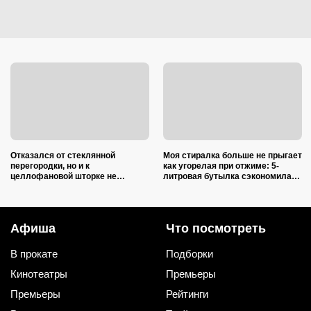
Отказался от стеклянной
Моя стиралка больше не прыгает
перегородки, но и к
как угорелая при отжиме: 5-
целлофановой шторке не
литровая бутылка сэкономила
вернусь: от брызг в ванной в
на ремонте несколько тысяч
2026 году спасает такой вариант
рублей
Афиша
Что посмотреть
В прокате
Подборки
Кинотеатры
Премьеры
Премьеры
Рейтинги