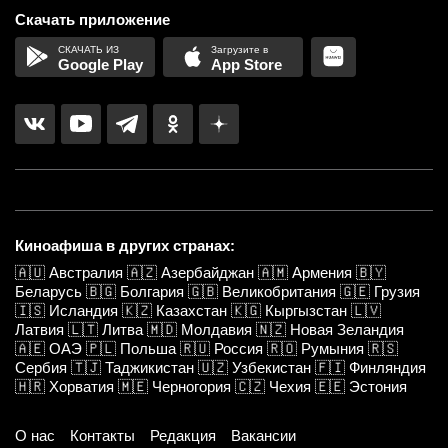
Скачать приложение
Google Play
App Store
Киноафиша в других странах:
🇦🇺
Австралия
🇦🇿
Азербайджан
🇦🇲
Армения
🇧🇾
Беларусь
🇧🇬
Болгария
🇬🇧
Великобритания
🇬🇪
Грузия
🇮🇸
Исландия
🇰🇿
Казахстан
🇰🇬
Кыргызстан
🇱🇻
Латвия
🇱🇹
Литва
🇲🇩
Молдавия
🇳🇿
Новая Зеландия
🇦🇪
ОАЭ
🇵🇱
Польша
🇷🇺
Россия
🇷🇴
Румыния
🇷🇸
Сербия
🇹🇯
Таджикистан
🇺🇿
Узбекистан
🇫🇮
Финляндия
🇭🇷
Хорватия
🇲🇪
Черногория
🇨🇿
Чехия
🇪🇪
Эстония
О нас
Контакты
Редакция
Вакансии