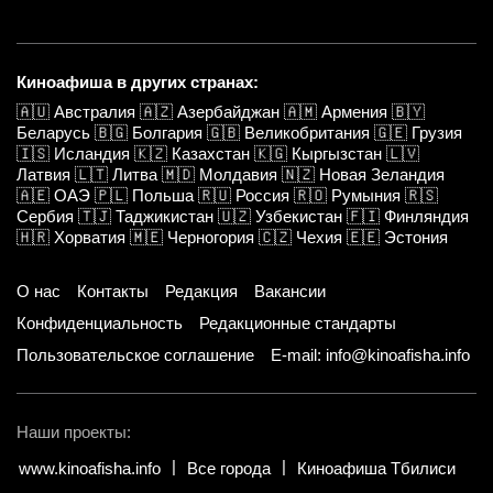
Киноафиша в других странах:
🇦🇺
Австралия
🇦🇿
Азербайджан
🇦🇲
Армения
🇧🇾
Беларусь
🇧🇬
Болгария
🇬🇧
Великобритания
🇬🇪
Грузия
🇮🇸
Исландия
🇰🇿
Казахстан
🇰🇬
Кыргызстан
🇱🇻
Латвия
🇱🇹
Литва
🇲🇩
Молдавия
🇳🇿
Новая Зеландия
🇦🇪
ОАЭ
🇵🇱
Польша
🇷🇺
Россия
🇷🇴
Румыния
🇷🇸
Сербия
🇹🇯
Таджикистан
🇺🇿
Узбекистан
🇫🇮
Финляндия
🇭🇷
Хорватия
🇲🇪
Черногория
🇨🇿
Чехия
🇪🇪
Эстония
О нас
Контакты
Редакция
Вакансии
Конфиденциальность
Редакционные стандарты
Пользовательское соглашение
E-mail: info@kinoafisha.info
Наши проекты:
www.kinoafisha.info
Все города
Киноафиша Тбилиси