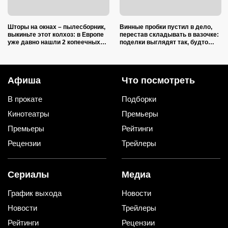
Шторы на окнах – пылесборник,
Винные пробки пустил в дело,
выкиньте этот колхоз: в Европе
перестав складывать в вазочке:
уже давно нашли 2 копеечных
поделки выглядят так, будто
альтернативы (и 1 – практичную)
делали итальянские мастера
Афиша
Что посмотреть
В прокате
Подборки
Кинотеатры
Премьеры
Премьеры
Рейтинги
Рецензии
Трейлеры
Сериалы
Медиа
График выхода
Новости
Новости
Трейлеры
Рейтинги
Рецензии