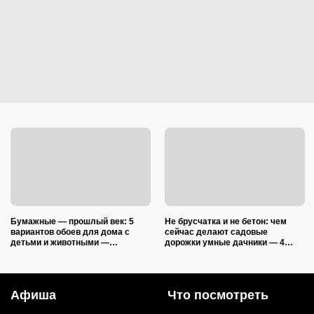
Бумажные — прошлый век: 5
Не брусчатка и не бетон: чем
вариантов обоев для дома с
сейчас делают садовые
детьми и животными —
дорожки умные дачники — 4
царапины и фломастеры им
практичных варианта
нипочём
Афиша
Что посмотреть