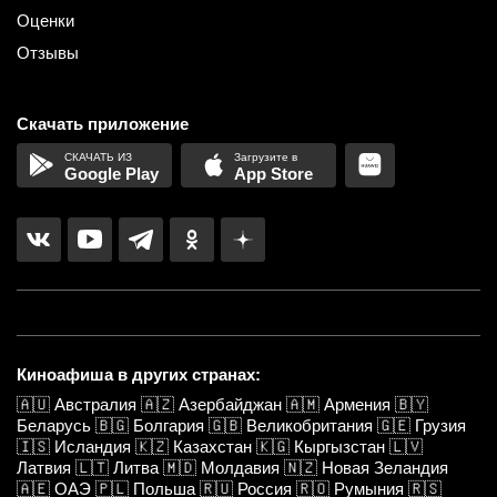
Оценки
Отзывы
Скачать приложение
Google Play
App Store
Киноафиша в других странах:
🇦🇺
Австралия
🇦🇿
Азербайджан
🇦🇲
Армения
🇧🇾
Беларусь
🇧🇬
Болгария
🇬🇧
Великобритания
🇬🇪
Грузия
🇮🇸
Исландия
🇰🇿
Казахстан
🇰🇬
Кыргызстан
🇱🇻
Латвия
🇱🇹
Литва
🇲🇩
Молдавия
🇳🇿
Новая Зеландия
🇦🇪
ОАЭ
🇵🇱
Польша
🇷🇺
Россия
🇷🇴
Румыния
🇷🇸