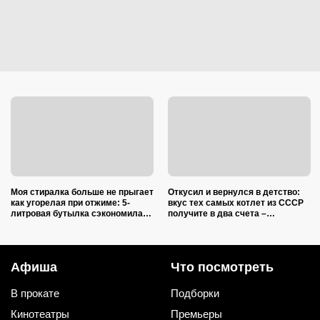
Моя стиралка больше не прыгает
Откусил и вернулся в детство:
как угорелая при отжиме: 5-
вкус тех самых котлет из СССР
литровая бутылка сэкономила
получите в два счета –
на ремонте несколько тысяч
подслушал 5 секретов шеф-
рублей
повара
Афиша
Что посмотреть
В прокате
Подборки
Кинотеатры
Премьеры