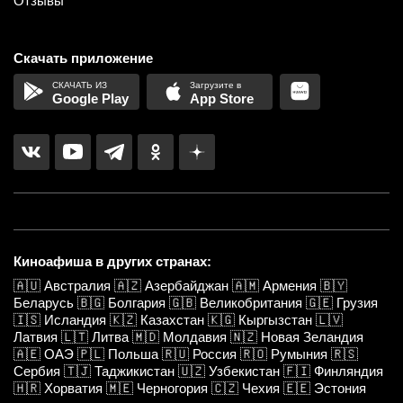
Отзывы
Скачать приложение
Google Play
App Store
Киноафиша в других странах:
🇦🇺
Австралия
🇦🇿
Азербайджан
🇦🇲
Армения
🇧🇾
Беларусь
🇧🇬
Болгария
🇬🇧
Великобритания
🇬🇪
Грузия
🇮🇸
Исландия
🇰🇿
Казахстан
🇰🇬
Кыргызстан
🇱🇻
Латвия
🇱🇹
Литва
🇲🇩
Молдавия
🇳🇿
Новая Зеландия
🇦🇪
ОАЭ
🇵🇱
Польша
🇷🇺
Россия
🇷🇴
Румыния
🇷🇸
Сербия
🇹🇯
Таджикистан
🇺🇿
Узбекистан
🇫🇮
Финляндия
🇭🇷
Хорватия
🇲🇪
Черногория
🇨🇿
Чехия
🇪🇪
Эстония