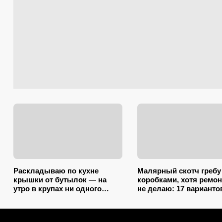
Раскладываю по кухне
Малярный скотч гребу
крышки от бутылок — на
коробками, хотя ремо
утро в крупах ни одного
не делаю: 17 варианто
жучка: эффект как от
использования в кварт
дорогой отравы
на даче