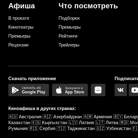
Афиша
Что посмотреть
В прокате
Подборки
Кинотеатры
Премьеры
Премьеры
Рейтинги
Рецензии
Трейлеры
Скачать приложение
Подписать
Google Play
App Store
Киноафиша в других странах:
🇦🇺
Австралия
🇦🇿
Азербайджан
🇦🇲
Армения
🇧🇾
Белар
Казахстан
🇰🇬
Кыргызстан
🇱🇻
Латвия
🇱🇹
Литва
🇲🇩
Мо
Румыния
🇷🇸
Сербия
🇹🇯
Таджикистан
🇺🇿
Узбекистан
🇫