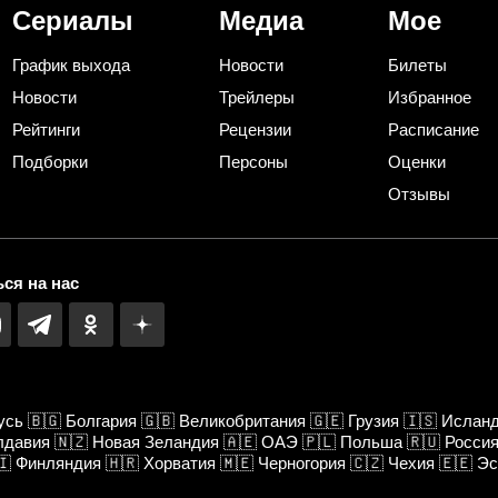
Сериалы
Медиа
Мое
График выхода
Новости
Билеты
Новости
Трейлеры
Избранное
Рейтинги
Рецензии
Расписание
Подборки
Персоны
Оценки
Отзывы
ся на нас
усь
🇧🇬
Болгария
🇬🇧
Великобритания
🇬🇪
Грузия
🇮🇸
Ислан
лдавия
🇳🇿
Новая Зеландия
🇦🇪
ОАЭ
🇵🇱
Польша
🇷🇺
Росси
🇮
Финляндия
🇭🇷
Хорватия
🇲🇪
Черногория
🇨🇿
Чехия
🇪🇪
Эс