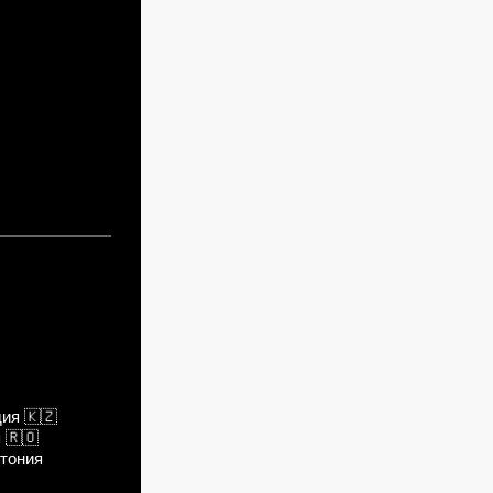
дия
🇰🇿
я
🇷🇴
тония