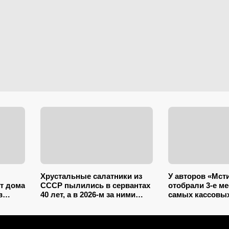
Хрустальные салатники из
У авторов «Мст
нт дома
СССР пылились в сервантах
отобрали 3-е ме
в
40 лет, а в 2026-м за ними
самых кассовых
ире и
охотятся: снова в моде и
лидер заработал
дорожают
000 — и это даж