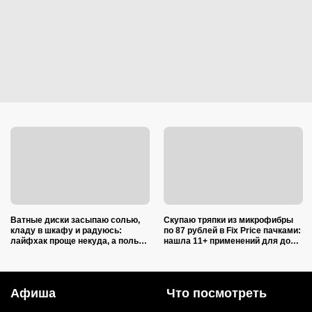
Ватные диски засыпаю солью,
Скупаю тряпки из микрофибры
кладу в шкафу и радуюсь:
по 87 рублей в Fix Price пачками:
лайфхак проще некуда, а пользы
нашла 11+ применений для дома
вагон и маленькая тележка
и дачи, и ни одно не связано с
уборкой
Афиша
Что посмотреть