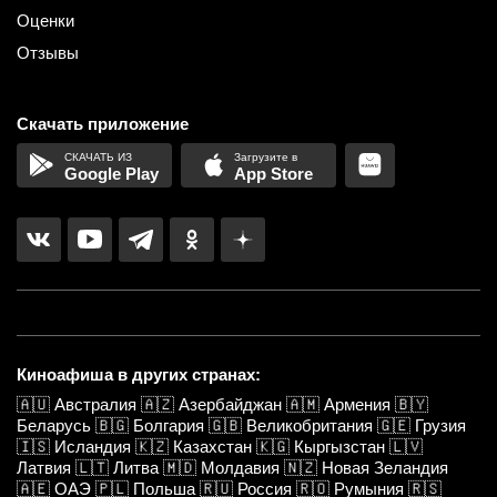
Оценки
Отзывы
Скачать приложение
Google Play
App Store
Киноафиша в других странах:
🇦🇺
Австралия
🇦🇿
Азербайджан
🇦🇲
Армения
🇧🇾
Беларусь
🇧🇬
Болгария
🇬🇧
Великобритания
🇬🇪
Грузия
🇮🇸
Исландия
🇰🇿
Казахстан
🇰🇬
Кыргызстан
🇱🇻
Латвия
🇱🇹
Литва
🇲🇩
Молдавия
🇳🇿
Новая Зеландия
🇦🇪
ОАЭ
🇵🇱
Польша
🇷🇺
Россия
🇷🇴
Румыния
🇷🇸