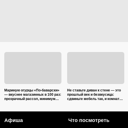
Мариную огурцы «По-баварски»
Не ставьте диван к стене — это
— вкуснее магазинных в 100 раз:
прошлый век и безвкусица:
прозрачный рассол, минимум
сдвиньте мебель так, и комната
уксуса и звонкий хруст зимой
преобразится как после ремонта
Афиша
Что посмотреть