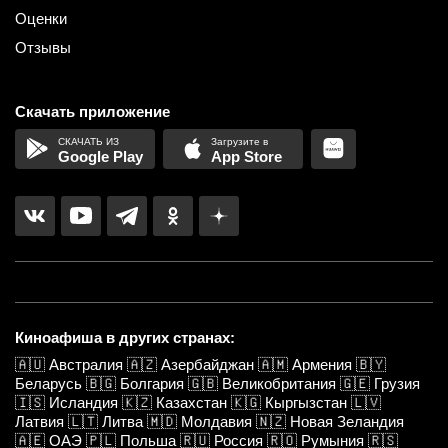
Оценки
Отзывы
Скачать приложение
Google Play
App Store
Киноафиша в других странах:
🇦🇺
Австралия
🇦🇿
Азербайджан
🇦🇲
Армения
🇧🇾
Беларусь
🇧🇬
Болгария
🇬🇧
Великобритания
🇬🇪
Грузия
🇮🇸
Исландия
🇰🇿
Казахстан
🇰🇬
Кыргызстан
🇱🇻
Латвия
🇱🇹
Литва
🇲🇩
Молдавия
🇳🇿
Новая Зеландия
🇦🇪
ОАЭ
🇵🇱
Польша
🇷🇺
Россия
🇷🇴
Румыния
🇷🇸