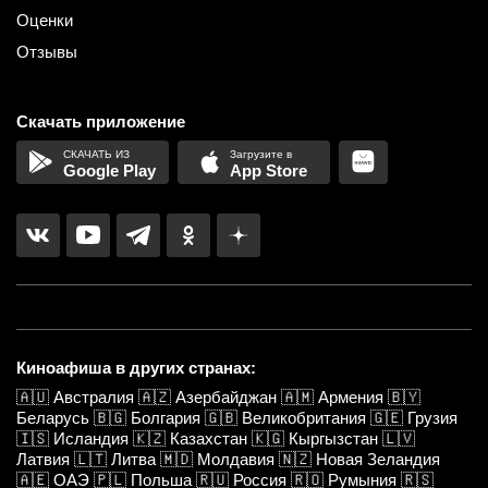
Оценки
Отзывы
Скачать приложение
Google Play
App Store
Киноафиша в других странах:
🇦🇺
Австралия
🇦🇿
Азербайджан
🇦🇲
Армения
🇧🇾
Беларусь
🇧🇬
Болгария
🇬🇧
Великобритания
🇬🇪
Грузия
🇮🇸
Исландия
🇰🇿
Казахстан
🇰🇬
Кыргызстан
🇱🇻
Латвия
🇱🇹
Литва
🇲🇩
Молдавия
🇳🇿
Новая Зеландия
🇦🇪
ОАЭ
🇵🇱
Польша
🇷🇺
Россия
🇷🇴
Румыния
🇷🇸