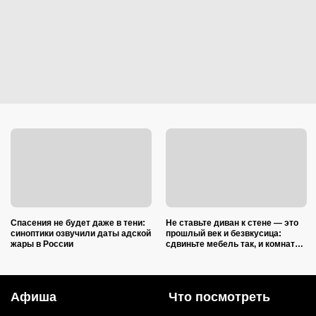
Спасения не будет даже в тени:
Не ставьте диван к стене — это
синоптики озвучили даты адской
прошлый век и безвкусица:
жары в России
сдвиньте мебель так, и комната
преобразится как после ремонта
Афиша
Что посмотреть