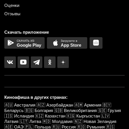
Оценки
Отзывы
Скачать приложение
Google Play
App Store
Киноафиша в других странах:
🇦🇺
Австралия
🇦🇿
Азербайджан
🇦🇲
Армения
🇧🇾
Беларусь
🇧🇬
Болгария
🇬🇧
Великобритания
🇬🇪
Грузия
🇮🇸
Исландия
🇰🇿
Казахстан
🇰🇬
Кыргызстан
🇱🇻
Латвия
🇱🇹
Литва
🇲🇩
Молдавия
🇳🇿
Новая Зеландия
🇦🇪
ОАЭ
🇵🇱
Польша
🇷🇺
Россия
🇷🇴
Румыния
🇷🇸