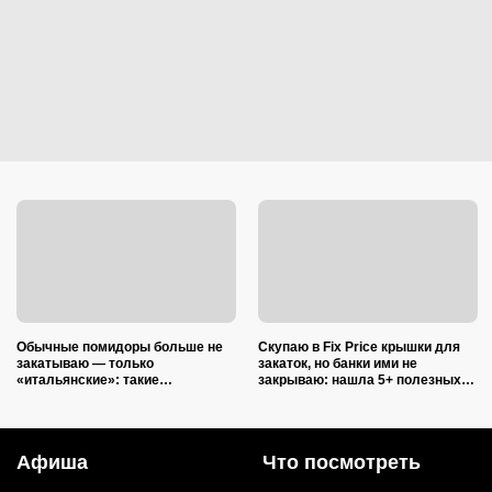
Обычные помидоры больше не
Скупаю в Fix Price крышки для
закатываю — только
закаток, но банки ими не
«итальянские»: такие
закрываю: нашла 5+ полезных
ароматные, что всегда улетают
применений для дома и радуюсь
со стола первыми
Афиша
Что посмотреть