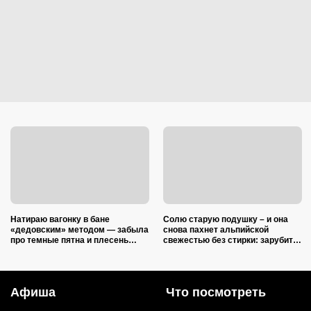
Натираю вагонку в бане
Солю старую подушку – и она
«дедовским» методом — забыла
снова пахнет альпийской
про темные пятна и плесень
свежестью без стирки: зарубите
навсегда: так просто, что грех не
на носу простую хитрость от
попробовать
желтых пятен
Афиша
Что посмотреть