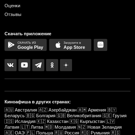
Оценки
Отзывы
Скачать приложение
Google Play
App Store
Киноафиша в других странах:
🇦🇺
Австралия
🇦🇿
Азербайджан
🇦🇲
Армения
🇧🇾
Беларусь
🇧🇬
Болгария
🇬🇧
Великобритания
🇬🇪
Грузия
🇮🇸
Исландия
🇰🇿
Казахстан
🇰🇬
Кыргызстан
🇱🇻
Латвия
🇱🇹
Литва
🇲🇩
Молдавия
🇳🇿
Новая Зеландия
🇦🇪
ОАЭ
🇵🇱
Польша
🇷🇺
Россия
🇷🇴
Румыния
🇷🇸