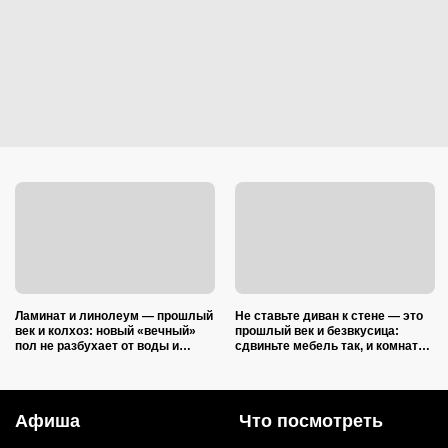
Ламинат и линолеум — прошлый
Не ставьте диван к стене — это
век и колхоз: новый «вечный»
прошлый век и безвкусица:
пол не разбухает от воды и
сдвиньте мебель так, и комната
выглядит на миллион
преобразится как после ремонта
Афиша
Что посмотреть