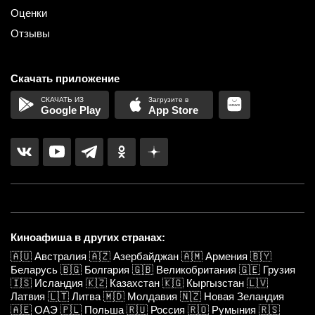
Оценки
Отзывы
Скачать приложение
Google Play
App Store
Киноафиша в других странах:
🇦🇺
Австралия
🇦🇿
Азербайджан
🇦🇲
Армения
🇧🇾
Беларусь
🇧🇬
Болгария
🇬🇧
Великобритания
🇬🇪
Грузия
🇮🇸
Исландия
🇰🇿
Казахстан
🇰🇬
Кыргызстан
🇱🇻
Латвия
🇱🇹
Литва
🇲🇩
Молдавия
🇳🇿
Новая Зеландия
🇦🇪
ОАЭ
🇵🇱
Польша
🇷🇺
Россия
🇷🇴
Румыния
🇷🇸